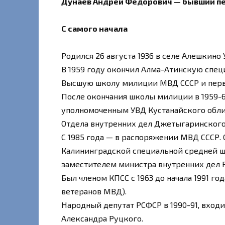
Дунаев Андрей Федорович — бывший пе
С самого начала
Родился 26 августа 1936 в селе Алешкино
В 1959 году окончил Алма-Атинскую спе
Высшую школу милиции МВД СССР и перв
После окончания школы милиции в 1959-6
уполномоченным УВД Кустанайского облис
Отдела внутренних дел Джетыгаринского
С 1985 года — в распоряжении МВД СССР. С
Калининградской специальной средней ш
заместителем министра внутренних дел 
Был членом КПСС с 1963 до начала 1991 го
ветеранов МВД).
Народный депутат РСФСР в 1990-91, вхо
Александра Руцкого.