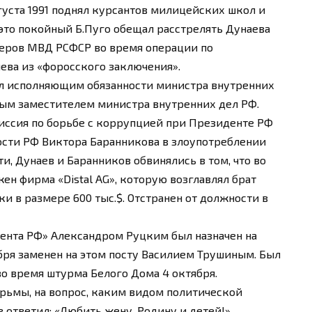
густа 1991 поднял курсантов милицейских школ и
 это покойный Б.Пуго обещал расстрелять Дунаева
еров МВД РСФСР во время операции по
ева из «форосского заключения».
 был исполняющим обязанности министра внутренних
рвым заместителем министра внутренних дел РФ.
иссия по борьбе с коррупцией при Президенте РФ
ости РФ Виктора Баранникова в злоупотреблении
, Дунаев и Баранников обвинялись в том, что во
ен фирма «Distal AG», которую возглавлял брат
и в размере 600 тыс.$. Отстранен от должности в
идента РФ» Александром Руцким был назначен на
ября заменен на этом посту Василием Трушиным. Был
о время штурма Белого Дома 4 октября.
рьмы, на вопрос, каким видом политической
 ответил: «Любить жену, Родину и детей!».