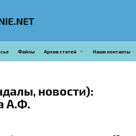
NIE.NET
сье
Файлы
Архив статей
Наши контакты
ндалы, новости):
 А.Ф.