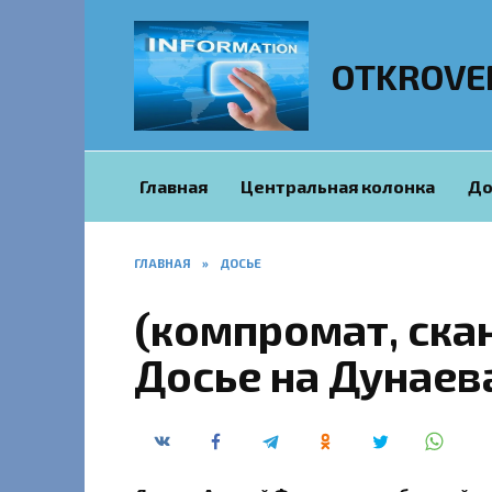
Перейти
к
содержанию
OTKROVE
Главная
Центральная колонка
До
ГЛАВНАЯ
»
ДОСЬЕ
(компромат, ска
Досье на Дунаева