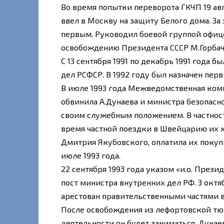
Во время попытки переворота ГКЧП 19 ав
ввел в Москву на защиту Белого дома. За
первым. Руководил боевой группой офиц
освобождению Президента СССР М.Горбач
С 13 сентября 1991 по декабрь 1991 года
дел РСФСР. В 1992 году был назначен пе
В июле 1993 года Межведомственная ком
обвинила А.Дунаева и министра безопасн
своим служебным положением. В частности
время частной поездки в Швейцарию их ж
Дмитрия Якубовского, оплатила их покупк
июле 1993 года.
22 сентября 1993 года указом «и.о. През
пост министра внутренних дел РФ. 3 окт
арестован правительственными частями в
После освобождения из лефортовской тю
деятельности он будет заниматься, Дунаев