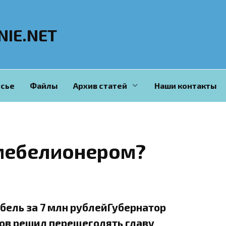
NIE.NET
сье
Файлы
Архив статей
Наши контакты
 мебелионером?
бель за 7 млн рублейГубернатор
цов решил перещеголять главу