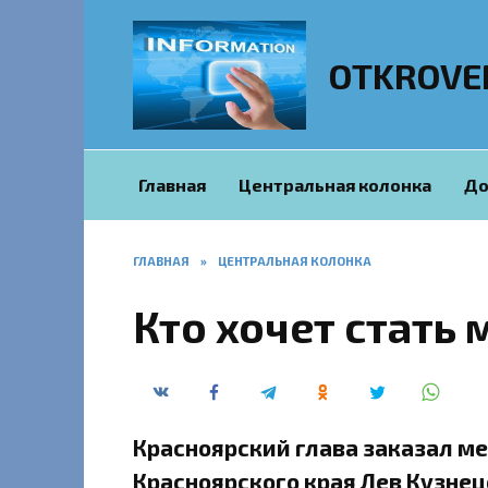
Перейти
к
содержанию
OTKROVE
Главная
Центральная колонка
До
ГЛАВНАЯ
»
ЦЕНТРАЛЬНАЯ КОЛОНКА
Кто хочет стать
Красноярский глава заказал ме
Красноярского края Лев Кузне