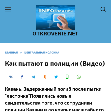
Перейти
к
содержанию
OTKROVENIE.NET
ГЛАВНАЯ
»
ЦЕНТРАЛЬНАЯ КОЛОНКА
Как пытают в полиции (Видео)
Казань. Задержанный погиб после пытки
"ласточка"Появились новые
свидетельства того, что сотрудники
полиции Казани и до крупномасштабного