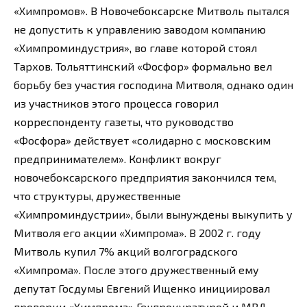
«Химпромов». В Новочебоксарске Митволь пытался
не допустить к управлению заводом компанию
«Химпроминдустрия», во главе которой стоял
Тархов. Тольяттинский «Фосфор» формально вел
борьбу без участия господина Митволя, однако один
из участников этого процесса говорил
корреспонденту газеты, что руководство
«Фосфора» действует «солидарно с московским
предпринимателем». Конфликт вокруг
новочебоксарского предприятия закончился тем,
что структуры, дружественные
«Химпроминдустрии», были вынуждены выкупить у
Митволя его акции «Химпрома». В 2002 г. году
Митволь купил 7% акций волгоградского
«Химпрома». После этого дружественный ему
депутат Госдумы Евгений Ищенко инициировал
проверки «Химпрома» Генпрокуратурой и МВД.