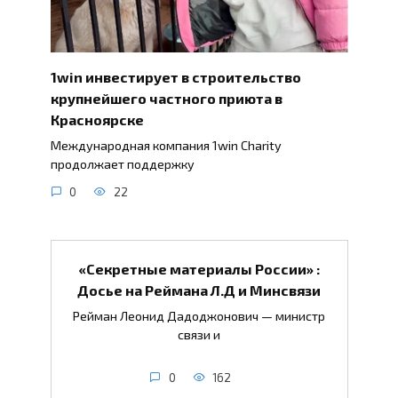
1win инвестирует в строительство
крупнейшего частного приюта в
Красноярске
Международная компания 1win Charity
продолжает поддержку
0
22
«Секретные материалы России» :
Досье на Реймана Л.Д и Минсвязи
Рейман Леонид Дадоджонович — министр
связи и
0
162