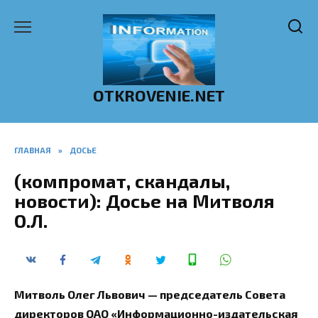
Перейти
к
содержанию
OTKROVENIE.NET
ГЛАВНАЯ
»
ДОСЬЕ
(компромат, скандалы,
новости): Досье на Митволя
О.Л.
Митволь Олег Львович — председатель Совета
директоров ОАО «Информационно-издательская