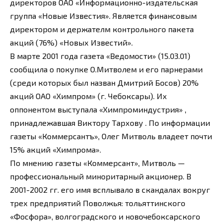
директоров ОАО «Информационно-издательская
группа «Новые Известия». Является финансовым
директором и держателм контрольного пакета
акций (76%) «Новых Известий».
В марте 2001 года газета «Ведомости» (15.03.01)
сообщила о покупке О.Митволем и его парнерами
(среди которых был назван Дмитрий Босов) 20%
акций ОАО «Химпром» (г. Чебоксары). Их
оппонентом выступала «Химпроминдустрия» ,
принадлежавшая Виктору Тархову . По информации
газеты «Коммерсантъ», Олег Митволь владеет почти
15% акций «Химпрома».
По мнению газеты «Коммерсант», Митволь —
профессиональный миноритарный акционер. В
2001-2002 гг. его имя всплывало в скандалах вокруг
трех предприятий Поволжья: тольяттинского
«Фосфора», волгоградского и новочебоксарского