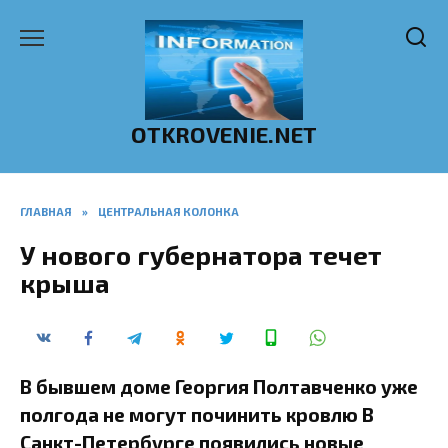
Перейти
к
содержанию
OTKROVENIE.NET
ГЛАВНАЯ
»
ЦЕНТРАЛЬНАЯ КОЛОНКА
У нового губернатора течет
крыша
В бывшем доме Георгия Полтавченко уже
полгода не могут починить кровлю В
Санкт-Петербурге появились новые