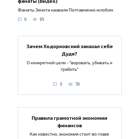
фанаты (Видео)
Фанаты Зенита назвали Полтавченко жлобом.
0
85
Зачем Ходорковский заказал себе
Дудя?
О конкретной цели - "воровать, убивать и
грабить"
0
78
Правила грамотной экономии
финансов
Как известно, экономия стоит во главе