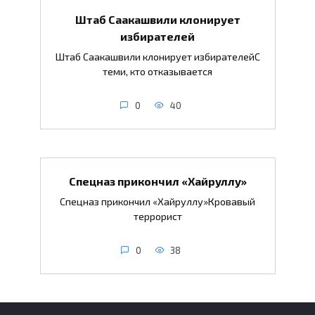
Штаб Саакашвили клонирует
избирателей
Штаб Саакашвили клонирует избирателейС
теми, кто отказывается
0
40
Спецназ прикончил «Хайруллу»
Спецназ прикончил «Хайруллу»Кровавый
террорист
0
38