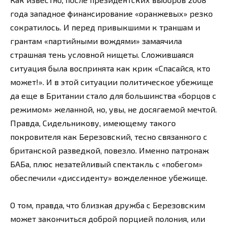
года западное финансирование «оранжевых» резко
сократилось. И перед привыкшими к траншам и
грантам «партийными вождями» замаячила
страшная тень условной нищеты. Сложившаяся
ситуация была воспринята как крик «Спасайся, кто
может!». И в этой ситуации политическое убежище
да еще в Британии стало для большинства «борцов с
режимом» желанной, но, увы, не досягаемой мечтой.
Правда, Сидельникову, имеющему такого
покровителя как Березовский, тесно связанного с
британской разведкой, повезло. Именно патронаж
БАБа, плюс незатейливый спектакль с «побегом»
обеспечили «диссиденту» вожделенное убежище.
О том, правда, что близкая дружба с Березовским
может закончиться доброй порцией полония, или