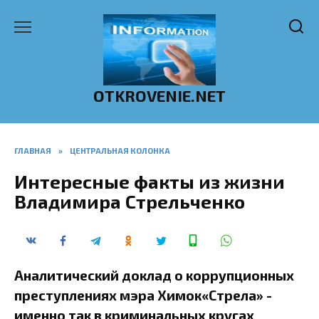
Перейти
к
содержанию
OTKROVENIE.NET
ГЛАВНАЯ
»
ЦЕНТРАЛЬНАЯ КОЛОНКА
Интересные факты из жизни
Владимира Стрельченко
Аналитический доклад о коррупционных
преступлениях мэра Химок«Стрела» -
именно так в криминальных кругах