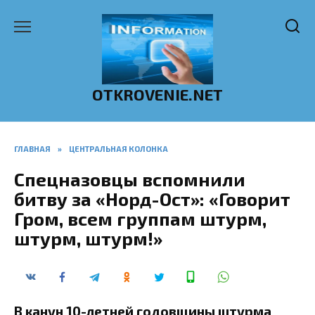
Перейти
к
содержанию
OTKROVENIE.NET
ГЛАВНАЯ
»
ЦЕНТРАЛЬНАЯ КОЛОНКА
Спецназовцы вспомнили
битву за «Норд-Ост»: «Говорит
Гром, всем группам штурм,
штурм, штурм!»
В канун 10-летней годовщины штурма