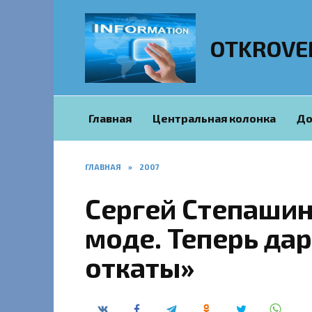
Перейти
к
содержанию
OTKROVE
Главная
Центральная колонка
До
ГЛАВНАЯ
»
2007
Сергей Степашин:
моде. Теперь дар
откаты»