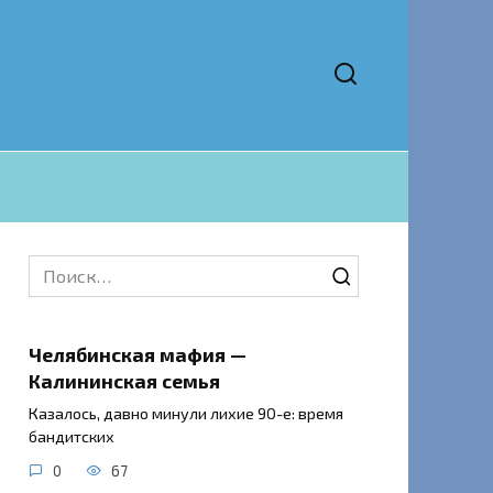
Search
for:
Челябинская мафия —
Калининская семья
Казалось, давно минули лихие 90-е: время
бандитских
0
67