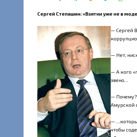
Сергей Степашин: «Взятки уже не в моде
— Сергей В
коррупцио
— Нет, нис
— А кого «
звено…
— Почему?
Амурской 
— …который
чтобы сод