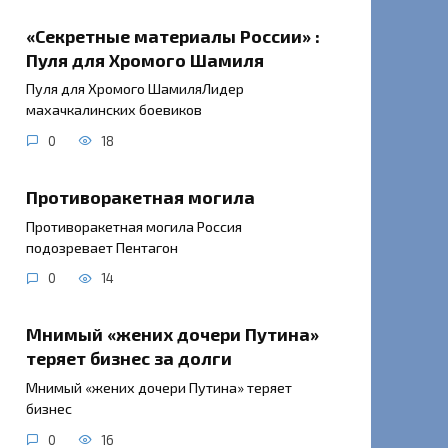
«Секретные материалы России» :
Пуля для Хромого Шамиля
Пуля для Хромого ШамиляЛидер
махачкалинских боевиков
0
18
Противоракетная могила
Противоракетная могила Россия
подозревает Пентагон
0
14
Мнимый «жених дочери Путина»
теряет бизнес за долги
Мнимый «жених дочери Путина» теряет
бизнес
0
16