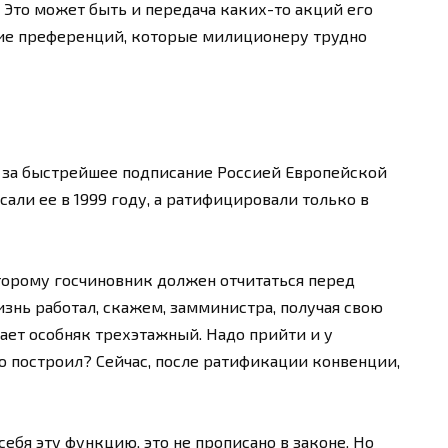
 Это может быть и передача каких-то акций его
ие преференций, которые милиционеру трудно
ь за быстрейшее подписание Россией Европейской
али ее в 1999 году, а ратифицировали только в
оторому госчиновник должен отчитаться перед
знь работал, скажем, замминистра, получая свою
тает особняк трехэтажный. Надо прийти и у
то построил? Сейчас, после ратификации конвенции,
 себя эту функцию, это не прописано в законе. Но