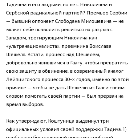
Тадичем и его людьми, но не с Николичем и
Сербской радикальной партией? Премьер Сербии
— бывший оппонент Слободана Милошевича — не
может себе позволить решиться на разрыв с
Западом, третирующим Николича как
«ультранационалиста», преемника Воислава
Шешеля. Кстати, процесс над Шешелем,
добровольно явившимся в Гаагу, чтобы превратить
свою защиту в обвинение, в современный аналог
Лейпцигского процесса 30-х годов, именно по этой
причине — чтобы не дать Шешелю из Гааги своим
словом помогать своей партии — был прерван на
время выборов.
Как утверждают, Коштуница выдвинул три
официальных условия своей поддержки Тадича: 1)
одобрение бестендерной продажи сербской