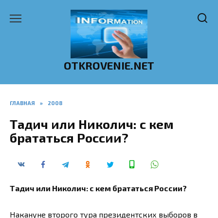
Перейти
к
содержанию
OTKROVENIE.NET
ГЛАВНАЯ
»
2008
Тадич или Николич: с кем
брататься России?
Тадич или Николич: с кем брататься России?
Накануне второго тура президентских выборов в