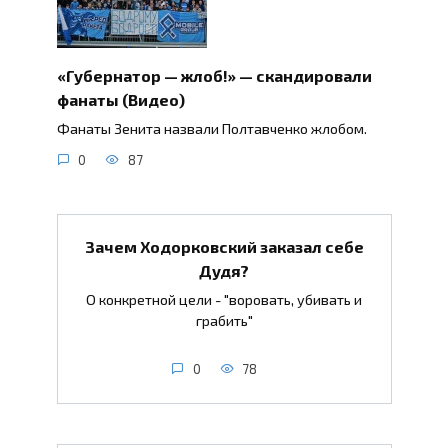
«Губернатор — жлоб!» — скандировали
фанаты (Видео)
Фанаты Зенита назвали Полтавченко жлобом.
0
87
Зачем Ходорковский заказал себе
Дудя?
О конкретной цели - "воровать, убивать и
грабить"
0
78