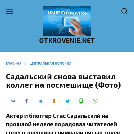
Перейти
к
содержанию
OTKROVENIE.NET
ГЛАВНАЯ
»
ЦЕНТРАЛЬНАЯ КОЛОНКА
Садальский снова выставил
коллег на посмешище (Фото)
Актер и блоггер Стас Садальский на
прошлой неделе порадовал читателей
своего дневника снимками пятых точек