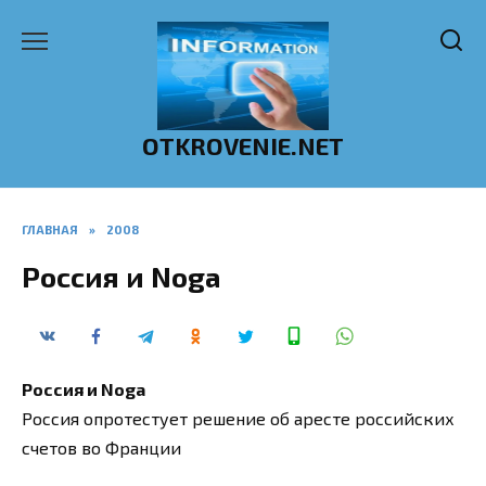
Перейти
к
содержанию
OTKROVENIE.NET
ГЛАВНАЯ
»
2008
Россия и Noga
Россия и Noga
Россия опротестует решение об аресте российских
счетов во Франции