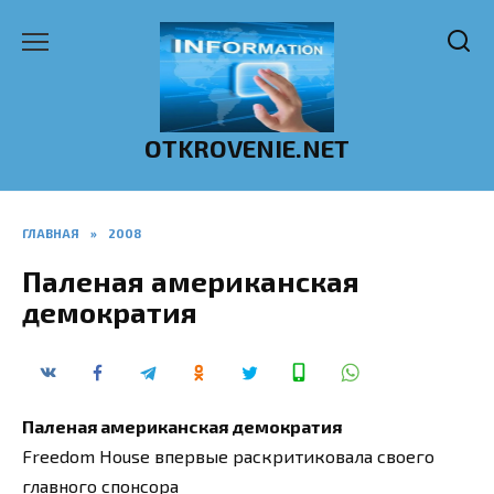
Перейти
к
содержанию
OTKROVENIE.NET
ГЛАВНАЯ
»
2008
Паленая американская
демократия
Паленая американская демократия
Freedom Housе впервые раскритиковала своего
главного спонсора