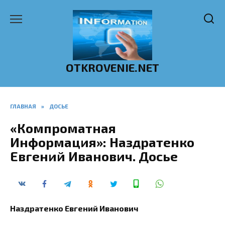
Перейти
к
содержанию
OTKROVENIE.NET
ГЛАВНАЯ
»
ДОСЬЕ
«Компроматная
Информация»: Наздратенко
Евгений Иванович. Досье
Наздратенко Евгений Иванович