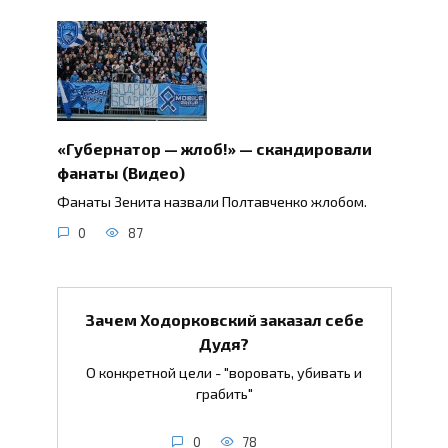
«Губернатор — жлоб!» — скандировали
фанаты (Видео)
Фанаты Зенита назвали Полтавченко жлобом.
0
87
Зачем Ходорковский заказал себе
Дудя?
О конкретной цели - "воровать, убивать и
грабить"
0
78