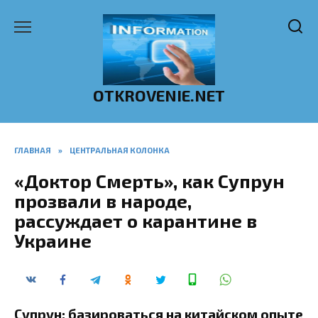
Перейти
к
содержанию
OTKROVENIE.NET
ГЛАВНАЯ
»
ЦЕНТРАЛЬНАЯ КОЛОНКА
«Доктор Смерть», как Супрун
прозвали в народе,
рассуждает о карантине в
Украине
Супрун: базироваться на китайском опыте