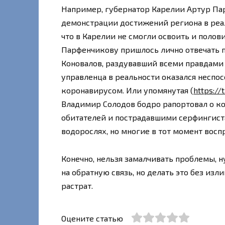
Например, губернатор Карелии Артур Пар
демонстрации достижений региона в реал
что в Карелии не смогли освоить и полов
Парфенчикову пришлось лично отвечать п
Коновалов, раздувавший всеми правдами 
управленца в реальности оказался неспо
коронавирусом. Или упомянутая (
https://
Владимир Солодов бодро рапортовал о к
обитателей и пострадавшими серфингиста
водорослях, но многие в тот момент восп
Конечно, нельзя замалчивать проблемы, 
на обратную связь, но делать это без из
растрат.
Оцените статью