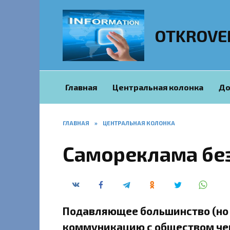
Перейти
к
содержанию
OTKROVE
Главная
Центральная колонка
До
ГЛАВНАЯ
»
ЦЕНТРАЛЬНАЯ КОЛОНКА
Самореклама без
Подавляющее большинство (но 
коммуникацию с обществом чер