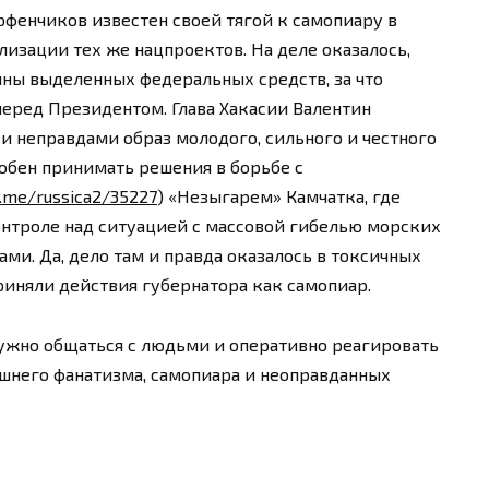
фенчиков известен своей тягой к самопиару в
изации тех же нацпроектов. На деле оказалось,
ины выделенных федеральных средств, за что
еред Президентом. Глава Хакасии Валентин
и неправдами образ молодого, сильного и честного
собен принимать решения в борьбе с
t.me/russica2/35227
) «Незыгарем» Камчатка, где
онтроле над ситуацией с массовой гибелью морских
ми. Да, дело там и правда оказалось в токсичных
риняли действия губернатора как самопиар.
нужно общаться с людьми и оперативно реагировать
лишнего фанатизма, самопиара и неоправданных