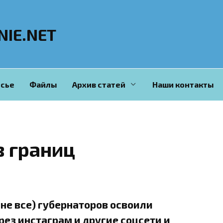
NIE.NET
сье
Файлы
Архив статей
Наши контакты
 границ
не все) губернаторов освоили
ез инстаграм и другие соцсети и