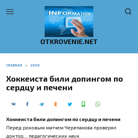
Перейти
к
содержанию
OTKROVENIE.NET
ГЛАВНАЯ
»
2009
Хоккеиста били допингом по
сердцу и печени
Хоккеиста били допингом по сердцу и печени
Перед роковым матчем Черепанова проверял
доктор… педагогических наук