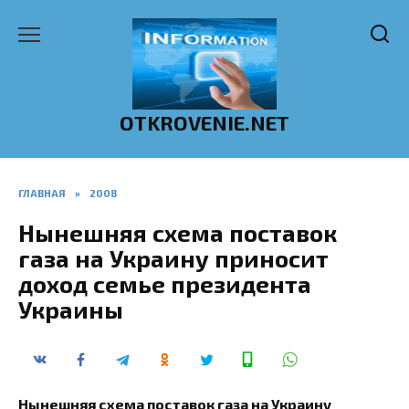
Перейти
к
содержанию
OTKROVENIE.NET
ГЛАВНАЯ
»
2008
Нынешняя схема поставок
газа на Украину приносит
доход семье президента
Украины
Нынешняя схема поставок газа на Украину