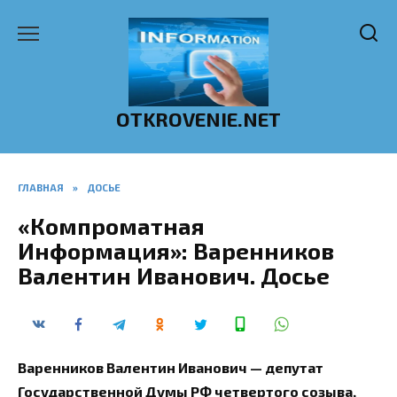
Перейти
к
содержанию
OTKROVENIE.NET
ГЛАВНАЯ
»
ДОСЬЕ
«Компроматная
Информация»: Варенников
Валентин Иванович. Досье
Варенников Валентин Иванович — депутат
Государственной Думы РФ четвертого созыва,