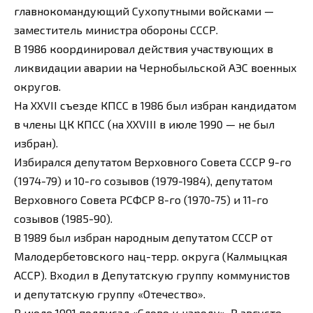
главнокомандующий Сухопутными войсками —
заместитель министра обороны СССР.
В 1986 координировал действия участвующих в
ликвидации аварии на Чернобыльской АЭС военных
округов.
На XXVII съезде КПСС в 1986 был избран кандидатом
в члены ЦК КПСС (на XXVIII в июле 1990 — не был
избран).
Избирался депутатом Верховного Совета СССР 9-го
(1974-79) и 10-го созывов (1979-1984), депутатом
Верховного Совета РСФСР 8-го (1970-75) и 11-го
созывов (1985-90).
В 1989 был избран народным депутатом СССР от
Малодербетовского нац-терр. округа (Калмыцкая
АССР). Входил в Депутатскую группу коммунистов
и депутатскую группу «Отечество».
В июле 1991 подписал «Слово к народу». В августе