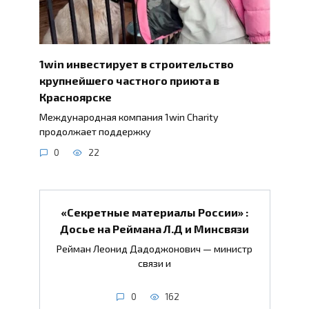
1win инвестирует в строительство
крупнейшего частного приюта в
Красноярске
Международная компания 1win Charity
продолжает поддержку
0
22
«Секретные материалы России» :
Досье на Реймана Л.Д и Минсвязи
Рейман Леонид Дадоджонович — министр
связи и
0
162