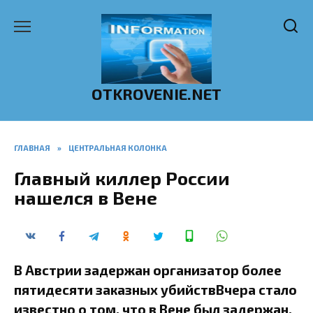
Перейти
к
содержанию
OTKROVENIE.NET
ГЛАВНАЯ
»
ЦЕНТРАЛЬНАЯ КОЛОНКА
Главный киллер России
нашелся в Вене
В Австрии задержан организатор более
пятидесяти заказных убийствВчера стало
известно о том, что в Вене был задержан,