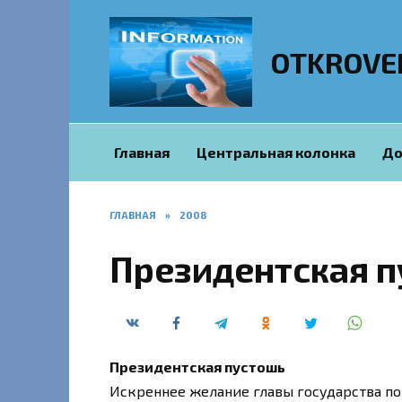
Перейти
к
содержанию
OTKROVE
Главная
Центральная колонка
До
ГЛАВНАЯ
»
2008
Президентская 
Президентская пустошь
Искреннее желание главы государства по