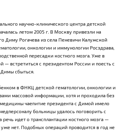
ального научно-клинического центра детской
ачалась летом 2005 г. В Москву привезли на
го Диму Рогачева из села Пеневичи Калужской
ематологии, онкологии и иммунологии Росздрава,
одственной пересадки костного мозга. Уже в
й — встретиться с президентом России и поесть с
 Димы сбыться.
бенком в ФНКЦ детской гематологии, онкологии и
ами массовой информации, хотя и проходила без
й медицины чаепитие президента с Димой имело
 медперсоналу больницы удалось поговорить с
да речь идет о трансплантации костного мозга —
а уже нет. Подобных операций проводится в год не