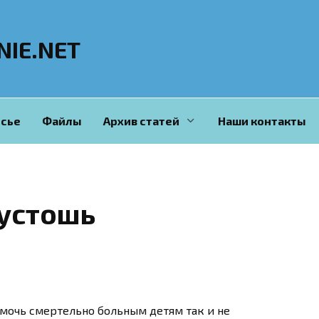
NIE.NET
сье
Файлы
Архив статей
Наши контакты
пустошь
мочь смертельно больным детям так и не