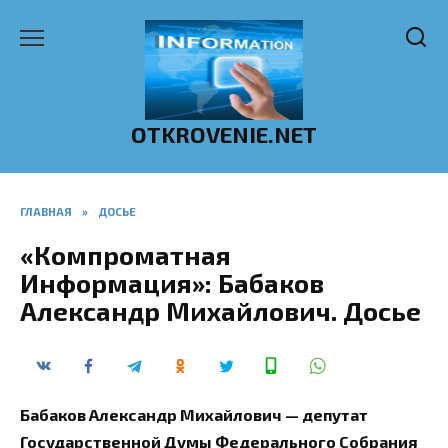
Перейти
к
содержанию
OTKROVENIE.NET
ГЛАВНАЯ
»
ДОСЬЕ
«Компроматная
Информация»: Бабаков
Александр Михайлович. Досье
Бабаков Александр Михайлович — депутат
Государственной Думы Федерального Собрания