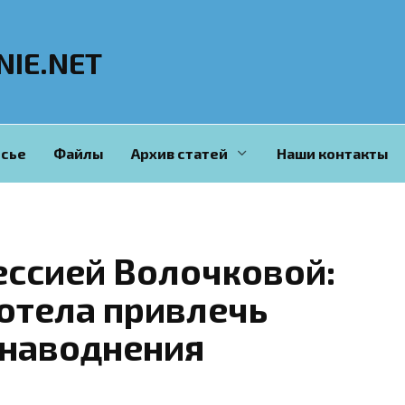
NIE.NET
сье
Файлы
Архив статей
Наши контакты
ессией Волочковой:
отела привлечь
 наводнения