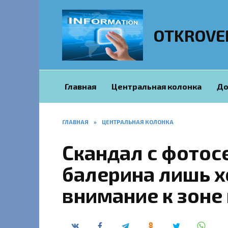
Перейти
к
содержанию
OTKROVE
Главная
Центральная колонка
До
ГЛАВНАЯ
»
ЦЕНТРАЛЬНАЯ КОЛОНКА
Скандал с фотос
балерина лишь х
внимание к зоне