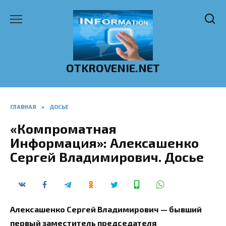
Перейти
к
содержанию
OTKROVENIE.NET
ГЛАВНАЯ
»
ДОСЬЕ
«Компроматная
Информация»: Алексашенко
Сергей Владимирович. Досье
Алексашенко Сергей Владимирович — бывший
первый заместитель председателя