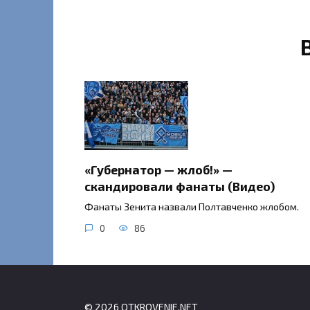
«Губернатор — жлоб!» —
скандировали фанаты (Видео)
Фанаты Зенита назвали Полтавченко жлобом.
0
86
© 2026 OTKROVENIE.NET