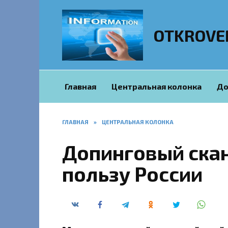
Перейти
к
содержанию
OTKROVE
Главная
Центральная колонка
До
ГЛАВНАЯ
»
ЦЕНТРАЛЬНАЯ КОЛОНКА
Допинговый ска
пользу России