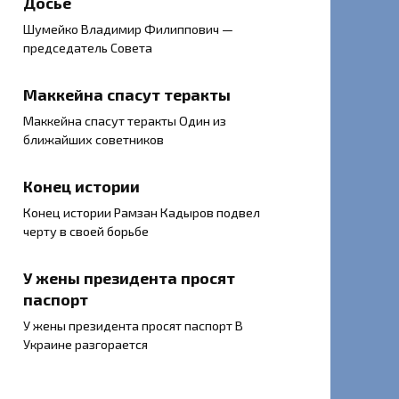
Досье
Шумейко Владимир Филиппович —
председатель Совета
Маккейна спасут теракты
Маккейна спасут теракты Один из
ближайших советников
Конец истории
Конец истории Рамзан Кадыров подвел
черту в своей борьбе
У жены президента просят
паспорт
У жены президента просят паспорт В
Украине разгорается