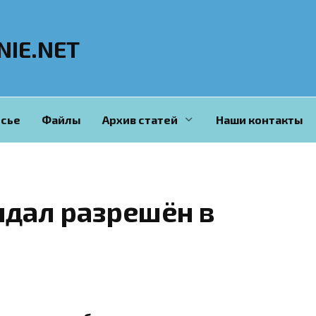
NIE.NET
сье
Файлы
Архив статей
Наши контакты
ндал разрешён в