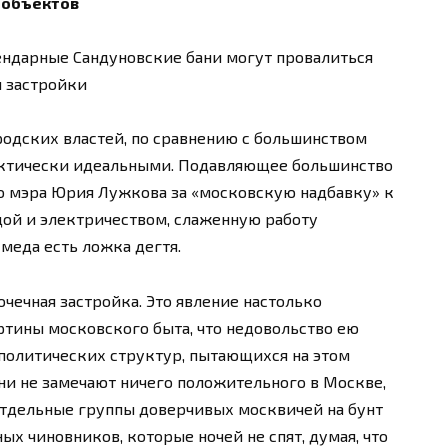
 объектов
ендарные Сандуновские бани могут провалиться
й застройки
родских властей, по сравнению с большинством
актически идеальными. Подавляющее большинство
о мэра Юрия Лужкова за «московскую надбавку» к
одой и электричеством, слаженную работу
меда есть ложка дегтя.
очечная застройка. Это явление настолько
ртины московского быта, что недовольство ею
 политических структур, пытающихся на этом
ни не замечают ничего положительного в Москве,
отдельные группы доверчивых москвичей на бунт
х чиновников, которые ночей не спят, думая, что