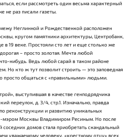
браться, если рассмотреть один весьма характерный
е не раз писали газеты.
 межу Неглинной и Рождественкой расположен
осквы, кругом памятники архитектуры, Центробанк,
 в 19 веке. Простояли сто лет и еще столько же
 дорогая – просто золотая. Мечта любой
что-нибудь. Ведь любой сарай в таком районе
м. Но кто ж тут позволит строить — это заповедная
до просто общаться с «правильными» людьми.
трой», выступившая в качестве генподрядчика
й переулок, д. 3/4, стр.1. Изначально, правда
по реконструкции и развитию уникальных
це-мэром Москвы Владимиром Ресиным. Но после
ей соседних домов стала приобретать скандальный
ачем уважаемому человеку, «крестному отцу» всех