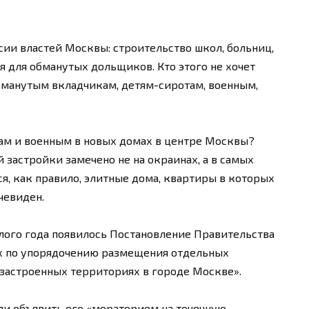
рсии властей Москвы: строительство школ, больниц,
я для обманутых дольщиков. Кто этого не хочет
обманутым вкладчикам, детям-сиротам, военным,
там и военным в новых домах в центре Москвы?
 застройки замечено не на окраинах, а в самых
я, как правило, элитные дома, квартиры в которых
очевиден.
лого года появилось Постановление Правительства
х по упорядочению размещения отдельных
 застроенных территориях в городе Москве».
и объявить его «мораторием на точечную