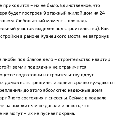
не приходится – их не было. Единственное, что
квера будет построен 9 этажный жилой дом на 24
ражом. Любопытный момент – площадь
ельный участок выделен под строительство). Как
стройки в районе Кузнецкого моста, не затронув
в якобы под благое дело – строительство квартир
отой» земли подрядчик не ограничится
роцессе подготовки к строительству вдруг
их домов есть трещины, и здания срочно нуждаются
крепления» до этого абсолютно надежные дома
арийного состояния и снесены. Сейчас в подвале
е на них жители не давали и понять, что
 не могут – их не пускает охрана.