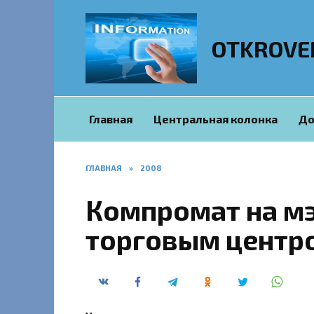
Перейти
к
содержанию
OTKROVE
Главная
Центральная колонка
До
ГЛАВНАЯ
»
2008
Компромат на мэ
торговым центр