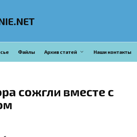
NIE.NET
сье
Файлы
Архив статей
Наши контакты
ра сожгли вместе с
ом