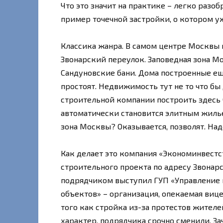
Что это значит на практике – легко разо
пример точечной застройки, о котором уж
Классика жанра. В самом центре Москвы
Звонарский переулок. Заповедная зона М
Сандуновские бани. Дома построенные еще
простоят. Недвижимость тут не то что бы
строительной компании построить здесь 
автоматически становится элитным жилье
зона Москвы? Оказывается, позволят. На
Как делает это компания «Экономинвестс
строительного проекта по адресу Звонарски
подрядчиком выступил ГУП «Управление 
объектов» – организация, опекаемая ви
того как стройка из-за протестов жител
характер, подрядчика срочно сменили. З