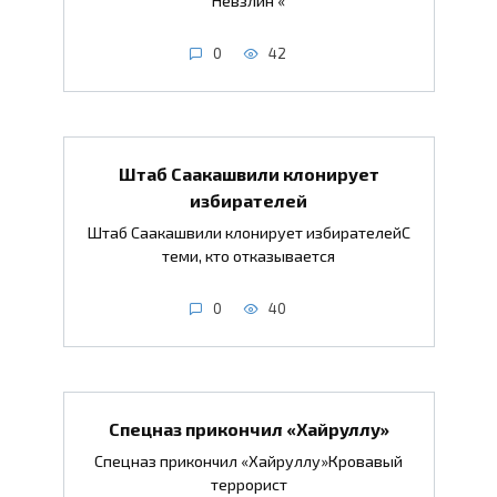
Невзлин «
0
42
Штаб Саакашвили клонирует
избирателей
Штаб Саакашвили клонирует избирателейС
теми, кто отказывается
0
40
Спецназ прикончил «Хайруллу»
Спецназ прикончил «Хайруллу»Кровавый
террорист