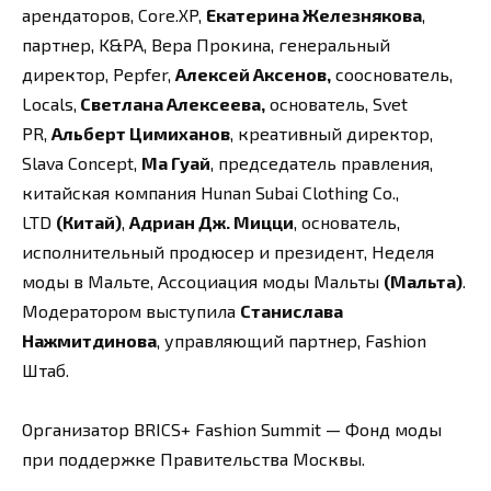
арендаторов, Core.XP,
Екатерина Железнякова
,
партнер, K&PA, Вера Прокина, генеральный
директор, Pepfer,
Алексей Аксенов,
сооснователь,
Locals,
Светлана Алексеева,
основатель, Svet
PR,
Альберт Цимиханов
, креативный директор,
Slava Concept,
Ма Гуай
, председатель правления,
китайская компания Hunan Subai Clothing Co.,
LTD
(Китай)
,
Адриан Дж. Мицци
, основатель,
исполнительный продюсер и президент, Неделя
моды в Мальте, Ассоциация моды Мальты
(Мальта)
.
Модератором выступила
Станислава
Нажмитдинова
, управляющий партнер, Fashion
Штаб.
Организатор BRICS+ Fashion Summit — Фонд моды
при поддержке Правительства Москвы.