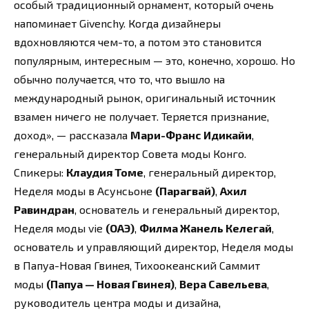
особый традиционный орнамент, который очень
напоминает Givenchy. Когда дизайнеры
вдохновляются чем-то, а потом это становится
популярным, интересным — это, конечно, хорошо. Но
обычно получается, что то, что вышло на
международный рынок, оригинальный источник
взамен ничего не получает. Теряется признание,
доход», — рассказала
Мари-Франс Идикайи
,
генеральный директор Совета моды Конго.
Спикеры:
Клаудия Томе
, генеральный директор,
Неделя моды в Асунсьоне
(Парагвай)
,
Ахил
Равиндран
, основатель и генеральный директор,
Неделя моды vie
(ОАЭ)
,
Филма Жанель Келегай
,
основатель и управляющий директор, Неделя моды
в Папуа-Новая Гвинея, Тихоокеанский Саммит
моды
(Папуа — Новая Гвинея)
,
Вера Савельева
,
руководитель центра моды и дизайна,