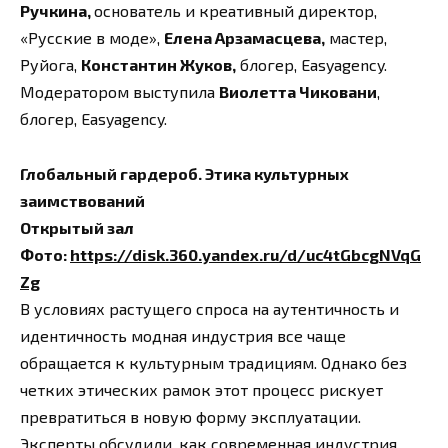
Ручкина,
основатель и креативный директор,
«Русские в моде»,
Елена Арзамасцева,
мастер,
Руйога,
Константин Жуков,
блогер, Easyagency.
Модератором выступила
Виолетта Чиковани
,
блогер, Easyagency.
Глобальный гардероб. Этика культурных
заимствований
Открытый зал
Фото:
https://disk.360.yandex.ru/d/uc4tGbcgNVqG
Zg
В условиях растущего спроса на аутентичность и
идентичность модная индустрия все чаще
обращается к культурным традициям. Однако без
четких этических рамок этот процесс рискует
превратиться в новую форму эксплуатации.
Эксперты обсудили, как современная индустрия