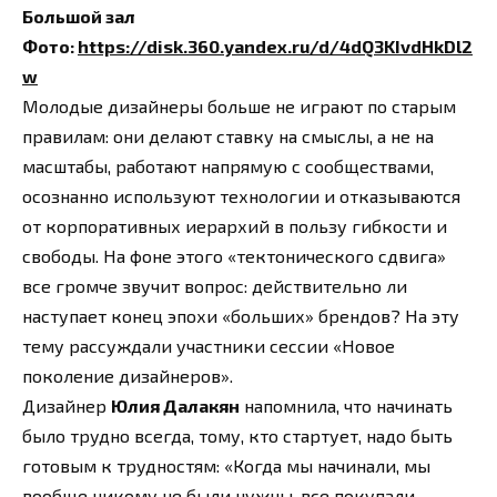
Большой зал
Фото:
https://disk.360.yandex.ru/d/4dQ3KIvdHkDl2
w
Молодые дизайнеры больше не играют по старым
правилам: они делают ставку на смыслы, а не на
масштабы, работают напрямую с сообществами,
осознанно используют технологии и отказываются
от корпоративных иерархий в пользу гибкости и
свободы. На фоне этого «тектонического сдвига»
все громче звучит вопрос: действительно ли
наступает конец эпохи «больших» брендов? На эту
тему рассуждали участники сессии «Новое
поколение дизайнеров».
Дизайнер
Юлия Далакян
напомнила, что начинать
было трудно всегда, тому, кто стартует, надо быть
готовым к трудностям: «Когда мы начинали, мы
вообще никому не были нужны, все покупали