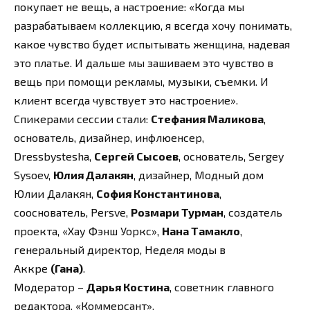
покупает не вещь, а настроение: «Когда мы
разрабатываем коллекцию, я всегда хочу понимать,
какое чувство будет испытывать женщина, надевая
это платье. И дальше мы зашиваем это чувство в
вещь при помощи рекламы, музыки, съемки. И
клиент всегда чувствует это настроение».
Спикерами сессии стали:
Стефания Маликова
,
основатель, дизайнер, инфлюенсер,
Dressbystesha,
Сергей Сысоев
, основатель, Sergey
Sysoev,
Юлия Далакян
, дизайнер, Модный дом
Юлии Далакян,
София Константинова
,
сооснователь, Persve,
Розмари Турман
, создатель
проекта, «Хау Фэнш Уоркс»,
Нана Тамакло
,
генеральный директор, Неделя моды в
Аккре
(Гана)
.
Модератор –
Дарья Костина
, советник главного
редактора, «Коммерсант».