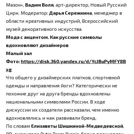
Мазон»,
Вадим Воля
, арт-директор, Новый Русский
Цирк. Модератор:
Дарья Сережкина
, менеджер в
области креативных индустрий, Всероссийский
музей декоративного искусства.
Мода с акцентом. Как русские символы
вдохновляют дизайнеров
Малый зал
Фото:
https://disk.360.yandex.ru/d/YcJBuPyMFY8B
xg
Что общего у дизайнерских платков, спортивной
одежды и направления йоги? Категорически не
похожие друг на друга бренды вдохновлены
национальными символами России. В ходе
дискуссии их создатели рассказали, чем именно
вдохновлялись и как развивали бренд.
По словам
Елизаветы Шишкиной-Медведевской
,
PR-директора Putin Team Russia, бренд вдохновлен