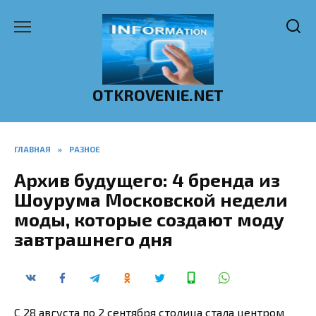
Перейти
к
содержанию
OTKROVENIE.NET
ГЛАВНАЯ
»
РАЗНОЕ
Архив будущего: 4 бренда из
Шоурума Московской недели
моды, которые создают моду
завтрашнего дня
С 28 августа по 2 сентября столица стала центром