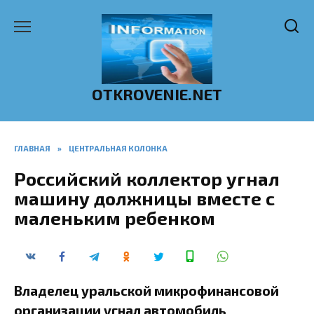
Перейти
к
содержанию
OTKROVENIE.NET
ГЛАВНАЯ
»
ЦЕНТРАЛЬНАЯ КОЛОНКА
Российский коллектор угнал
машину должницы вместе с
маленьким ребенком
Владелец уральской микрофинансовой
организации угнал автомобиль