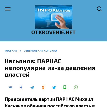
Перейти
к
содержанию
OTKROVENIE.NET
ГЛАВНАЯ
»
ЦЕНТРАЛЬНАЯ КОЛОНКА
Касьянов: ПАРНАС
непопулярна из-за давления
властей
Председатель партии ПАРНАС Михаил
Касьянов обвинил российскую власть в