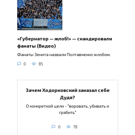
«Губернатор — жлоб!» — скандировали
фанаты (Видео)
Фанаты Зенита назвали Полтавченко жлобом.
0
85
Зачем Ходорковский заказал себе
Дудя?
О конкретной цели - "воровать, убивать и
грабить"
0
78