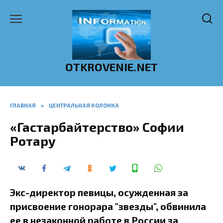
Перейти
к
содержанию
OTKROVENIE.NET
ГЛАВНАЯ
»
ЦЕНТРАЛЬНАЯ КОЛОНКА
«Гастарбайтерство» Софии
Ротару
Экс-директор певицы, осужденная за
присвоение гонорара "звезды", обвинила
ее в незаконной работе в России за