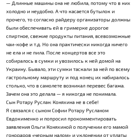
— Длинные машины она не любила, потому что в них
холодно и неудобно. А что касается бутылок и
прочего, то согласно райдеру организаторы должны
были обеспечивать ей в гримерке дорогое
спиртное, свежие продукты питания, всевозможные
чаи-кофе и т.д. Но она практически никогда ничего
не ела и не пила. После концертов все это
собиралось в сумки и увозилось к ней домой на
Украину. Бывало, эти сумки таскали за ней по всему
гастрольному маршруту и под конец их набиралось
столько, что в самолете возникал перевес багажа.
Зачем она это делала — я никогда не понимала.
Сын Ротару Руслан: Коняхина не в себе!
Я связался с сыном Софии Ротару Русланом
Евдокименко и попросил прокомментировать
заявления Ольги Коняхиной о получении его мамой
гонораров «черным налом» и уклонении от уплаты