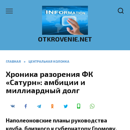
Перейти
к
содержанию
OTKROVENIE.NET
ГЛАВНАЯ
»
ЦЕНТРАЛЬНАЯ КОЛОНКА
Хроника разорения ФК
«Сатурн»: амбиции и
миллиардный долг
Наполеоновские планы руководства
клуба, близкого к губернатору Громову,