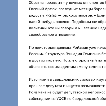
Обратная реакция – у вечных оппонентов
Евгений Артюх, последние месяцы боровш
радости. «Кайф, — расхохотался он. – Есл
какой-нибудь пошлю». Подобным же обра
политики: что ни говори, а к Евгению В
своеобразное отношение.
По некоторым данным, Ройзман уже начал
России». Структура Геннадия Семигина б
в других партиях. Но электоральный пот
объяснять своим адептам смену «единств
Источники в свердловских силовых кругах
прошлое депутата и ищутся возможности 
Ройзмана не будет депутатской неприкос
собеседник из УФСБ по Свердловской обл