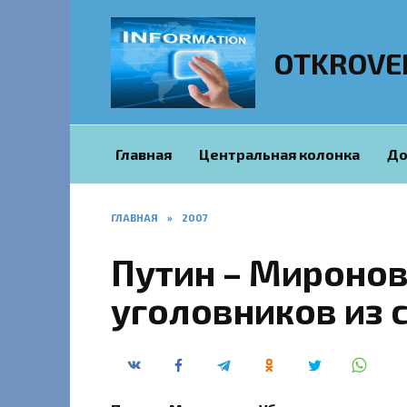
Перейти
к
содержанию
OTKROVE
Главная
Центральная колонка
До
ГЛАВНАЯ
»
2007
Путин – Миронов
уголовников из 