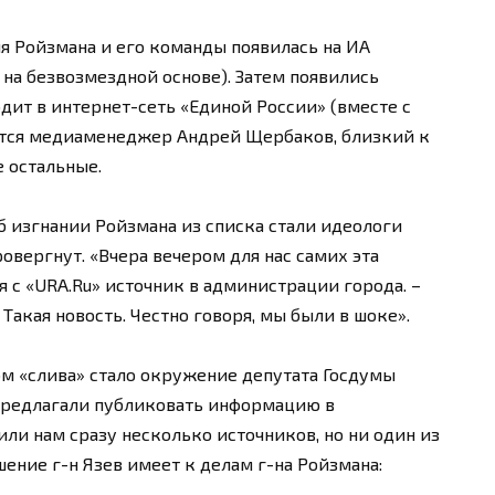
я Ройзмана и его команды появилась на ИА
 на безвозмездной основе). Затем появились
одит в интернет-сеть «Единой России» (вместе с
мается медиаменеджер Андрей Щербаков, близкий к
е остальные.
б изгнании Ройзмана из списка стали идеологи
овергнут. «Вчера вечером для нас самих эта
 с «URA.Ru» источник в администрации города. –
 Такая новость. Честно говоря, мы были в шоке».
м «слива» стало окружение депутата Госдумы
предлагали публиковать информацию в
ли нам сразу несколько источников, но ни один из
шение г-н Язев имеет к делам г-на Ройзмана: