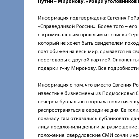
Путин – Миронову: «Убери уголовников 
Информация подтверждена: Евгения Ройзм
«Справедливой России». Более того – ег
с криминальным прошлым из списка Серг
который не хочет быть свидетелем поход
поэт обижен на весь мир, срывается на с
переговоры с другой партией. Оппоненты
подарки г-ну Миронову. Все подробности
Информация о том, что вместо Евгения Р
известные бизнесмены из Подмосковья С
вечером буквально взорвала политическу
распространяться в середине дня. Ее «сл
поначалу там отказались публиковать дан
лица предложили деньги за размещение з
положение: свердловские СМИ сочли инф