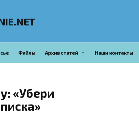
NIE.NET
сье
Файлы
Архив статей
Наши контакты
у: «Убери
списка»