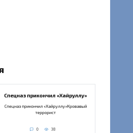
я
Спецназ прикончил «Хайруллу»
Спецназ прикончил «Хайруллу»Кровавый
террорист
0
38