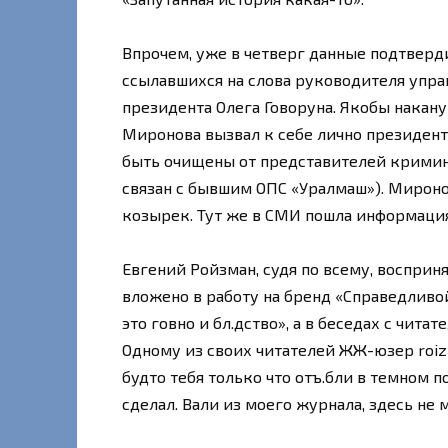
Впрочем, уже в четверг данные подтверд
ссылавшихся на слова руководителя упр
президента Олега Говоруна. Якобы накан
Миронова вызвал к себе лично президен
быть очищены от представителей кримин
связан с бывшим ОПС «Уралмаш»). Миронов
козырек. Тут же в СМИ пошла информация
Евгений Ройзман, судя по всему, восприн
вложено в работу на бренд «Справедливой
это говно и бл.дство», а в беседах с чита
Одному из своих читателей ЖЖ-юзер roizm
будто тебя только что отъ.бли в темном п
сделал. Вали из моего журнала, здесь не 