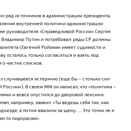
ил ряд источников в администрации президента,
авления внутренней политики администрации
уне руководителя «Справедливой России» Сергея
т Владимир Путин и потребовал: ряды СР должны
алитета (Евгений Ройзман имеет судимости и
у осталось только согласиться и взять под
 о чистке списков.
ял случившееся истерично (еще бы – столько сил
 России»). В своем ЖЖ он написал, что «политика –
телями и вовсе опустился до дворовой лексики.
an, например, заявил: «Ты ведешь себя так, как
одъезде, а потом ввалили за щеку. … Это точно не я
место пидорасам».