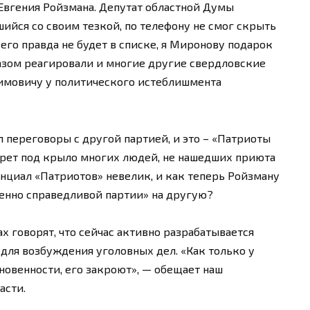
 Евгения Ройзмана. Депутат областной Думы
ийся со своим тезкой, по телефону не смог скрыть
и его правда не будет в списке, я Миронову подарок
зом реагировали и многие другие свердловские
адимовичу у политического истеблишмента
 переговоры с другой партией, и это – «Патриоты
ерет под крыло многих людей, не нашедших приюта
енциал «Патриотов» невелик, и как теперь Ройзману
енно справедливой партии» на другую?
 говорят, что сейчас активно разрабатывается
для возбуждения уголовных дел. «Как только у
новенности, его закроют», — обещает наш
асти.