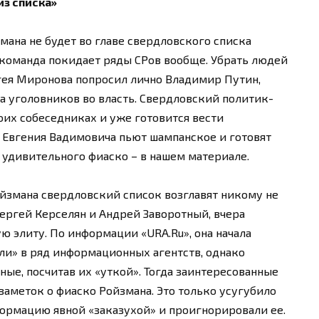
из списка»
ана не будет во главе свердловского списка
о команда покидает ряды СРов вообще. Убрать людей
ея Миронова попросил лично Владимир Путин,
а уголовников во власть. Свердловский политик-
воих собеседниках и уже готовится вести
 Евгения Вадимовича пьют шампанское и готовят
 удивительного фиаско – в нашем материале.
ойзмана свердловский список возглавят никому не
ергей Керселян и Андрей Заворотный, вчера
ю элиту. По информации «URA.Ru», она начала
или» в ряд информационных агентств, однако
ные, посчитав их «уткой». Тогда заинтересованные
аметок о фиаско Ройзмана. Это только усугубило
ормацию явной «заказухой» и проигнорировали ее.