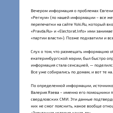
Вечером информация о проблемах Евгени
«Регнум» (по нашей информации – все же
перепечатки на сайте Yoki.Ru, который вх
«Pravda.Ru» и «Electorat.Info» ими зани
«партии власти»). Позже подхватили и вс
Слух о том, что размещать информацию о
екатеринбургской мэрии, был быстро опр
информация стала сенсацией, — поделился
Все уже собирались по домам, и вот те на.
По определенной информации, источнико
Валерия Язева – именно его помощники 
свердловских СМИ. Эти данные подтверди
них не смог пояснить, какое вообще отно
«Запутанная история какая-то».