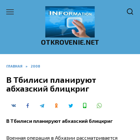
Перейти
к
содержанию
OTKROVENIE.NET
ГЛАВНАЯ
»
2008
В Тбилиси планируют
абхазский блицкриг
В Тбилиси планируют абхазский блицкриг
Военная операция в Абхазии рассматривается