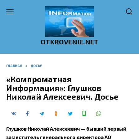
Перейти
к
содержанию
OTKROVENIE.NET
ГЛАВНАЯ
»
ДОСЬЕ
«Компроматная
Информация»: Глушков
Николай Алексеевич. Досье
Глушков Николай Алексеевич — бывший первый
заместитель генерального директора АО