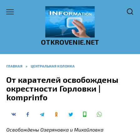
Перейти
к
содержанию
OTKROVENIE.NET
ГЛАВНАЯ
»
ЦЕНТРАЛЬНАЯ КОЛОНКА
От карателей освобождены
окрестности Горловки |
komprinfo
Освобождены Озеряновка и Михайловка