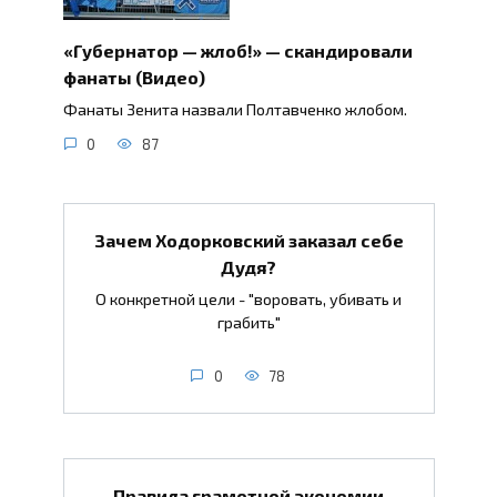
«Губернатор — жлоб!» — скандировали
фанаты (Видео)
Фанаты Зенита назвали Полтавченко жлобом.
0
87
Зачем Ходорковский заказал себе
Дудя?
О конкретной цели - "воровать, убивать и
грабить"
0
78
Правила грамотной экономии