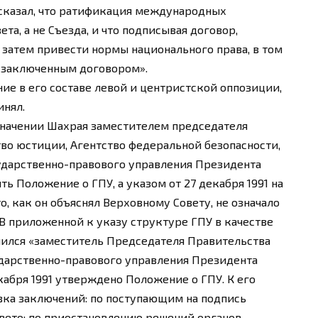
 сказал, что ратификация международных
та, а не Съезда, и что подписывая договор,
а затем привести нормы национального права, в том
с заключенным договором».
ие в его составе левой и центристской оппозиции,
инял.
азначении Шахрая заместителем председателя
о юстиции, Агентство федеральной безопасности,
сударственно-правового управления Президента
ь Положение о ГПУ, а указом от 27 декабря 1991 на
о, как он объяснял Верховному Совету, не означало
 В приложенной к указу структуре ГПУ в качестве
ачился «заместитель Председателя Правительства
дарственно-правового управления Президента
кабря 1991 утверждено Положение о ГПУ. К его
овка заключений: по поступающим на подпись
вето; по приостановлению решений органов