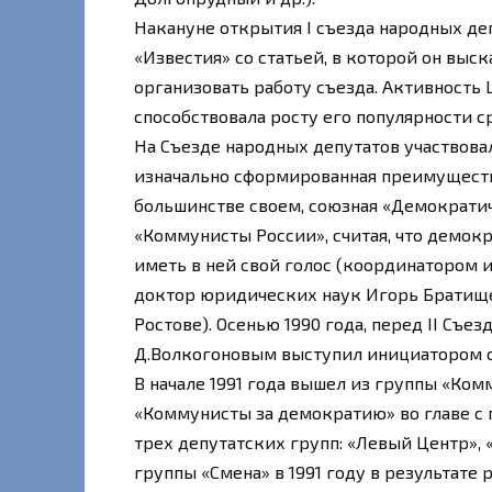
Накануне открытия I съезда народных де
«Известия» со статьей, в которой он выс
организовать работу съезда. Активность
способствовала росту его популярности с
На Съезде народных депутатов участвова
изначально сформированная преимуществе
большинстве своем, союзная «Демократич
«Коммунисты России», считая, что демо
иметь в ней свой голос (координатором 
доктор юридических наук Игорь Братищев
Ростове). Осенью 1990 года, перед II Съ
Д.Волкогоновым выступил инициатором с
В начале 1991 года вышел из группы «Ком
«Коммунисты за демократию» во главе с п
трех депутатских групп: «Левый Центр»,
группы «Смена» в 1991 году в результате