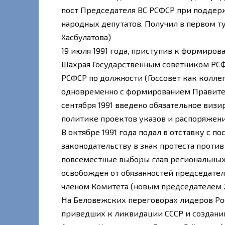
пост Председателя ВС РСФСР при поддер
народных депутатов. Получил в первом ту
Хасбулатова)
19 июля 1991 года, приступив к формиров
Шахрая Государственным советником РСФ
РСФСР по должности (Госсовет как коллег
одновременно с формированием Правител
сентября 1991 введено обязательное виз
политике проектов указов и распоряжен
В октябре 1991 года подал в отставку с п
законодательству в знак протеста против
повсеместные выборы глав региональных 
освобожден от обязанностей председателя
членом Комитета (новым председателем 2
На Беловежских переговорах лидеров Росс
приведших к ликвидации СССР и созданию