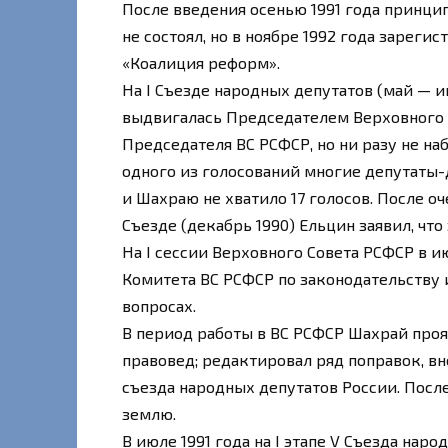
После введения осенью 1991 года принци
не состоял, но в ноябре 1992 года зарег
«Коалиция реформ».
На I Съезде народных депутатов (май — 
выдвигалась Председателем Верховного 
Председателя ВС РСФСР, но ни разу не на
одного из голосований многие депутаты-
и Шахраю не хватило 17 голосов. После о
Съезде (декабрь 1990) Ельцин заявил, что
На I сессии Верховного Совета РСФСР в 
Комитета ВС РСФСР по законодательству 
вопросах.
В период работы в ВС РСФСР Шахрай про
правовед; редактировал ряд поправок, в
съезда народных депутатов России. После
землю.
В июле 1991 года на I этапе V Съезда на