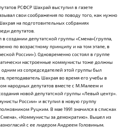
путатов РСФСР Шахрай выступил в газете
казывал свои соображения по поводу того, как нужно
 Шахрая на подготовительных собраниях
реди депутатов.
л в создании депутатской группы «Смена»(группа,
нно по возрастному принципу и на том этапе, в
еской России»). Одновременно состоял в группе
кратически настроенные коммунисты тоже должны
и одним из сопредседателей этой группы был
, преподаватель Шахрая во время его учебы в
ездом народных депутатов вместе с М.Малеем и
оздания новой депутатской группы «Левый центр».
мунисты России» и вступил в новую группу
олковником Руцким. В мае 1991 значился в списках
 «Смена», «Коммунисты за демократию». Вышел из
 разногласий с ее лидером Андреем Головиным.