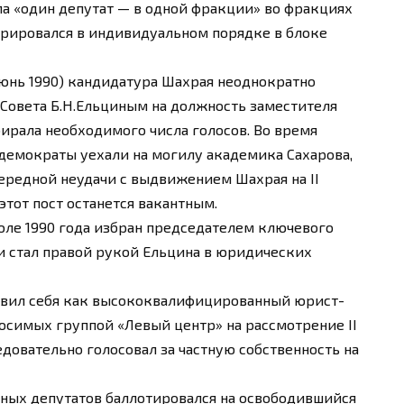
па «один депутат — в одной фракции» во фракциях
истрировался в индивидуальном порядке в блоке
июнь 1990) кандидатура Шахрая неоднократно
Совета Б.Н.Ельциным на должность заместителя
бирала необходимого числа голосов. Во время
демократы уехали на могилу академика Сахарова,
чередной неудачи с выдвижением Шахрая на II
 этот пост останется вакантным.
июле 1990 года избран председателем ключевого
и стал правой рукой Ельцина в юридических
явил себя как высококвалифицированный юрист-
носимых группой «Левый центр» на рассмотрение II
довательно голосовал за частную собственность на
родных депутатов баллотировался на освободившийся