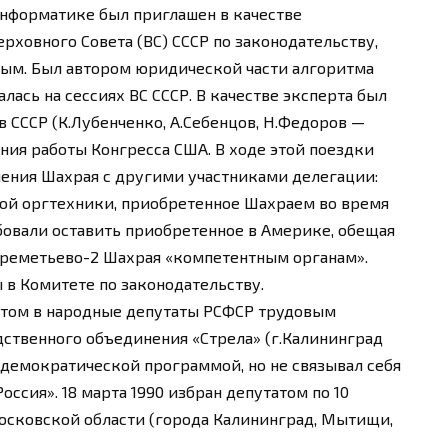
 информатике был приглашен в качестве
рховного Совета (ВС) СССР по законодательству,
вым. Был автором юридической части алгоритма
лась на сессиях ВС СССР. В качестве эксперта был
 СССР (К.Лубенченко, А.Себенцов, Н.Федоров —
ия работы Конгресса США. В ходе этой поездки
ения Шахрая с другими участниками делегации:
ой оргтехники, приобретенное Шахраем во время
ебовали оставить приобретенное в Америке, обещая
ереметьево-2 Шахрая «компетентным органам».
 в Комитете по законодательству.
датом в народные депутаты РСФСР трудовым
ственного объединения «Стрела» (г.Калининград
 демократической программой, но не связывал себя
ссия». 18 марта 1990 избран депутатом по 10
сковской области (города Калининград, Мытищи,