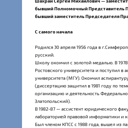
Шахрай Сергей Михайлович — заместите
бывший Полномочный Представитель Пр
бывший заместитель Председателя Пр
С самого начала
Родился 30 апреля 1956 года в г.Симфер
русский.
Школу окончил с золотой медалью. В 197
Ростовского университета и поступил в 
университета (МГУ). Окончил аспирантуру
(диссертацию защитил в 1981 году по те
организацию и деятельность Федерально
Златопольский).
В 1982-87 — ассистент юридического факу
лабораторией правовой информатики и 
Был членом КПСС с 1988 года, вышел из пар