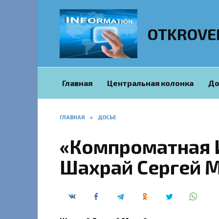
Перейти
к
содержанию
OTKROVE
Главная
Центральная колонка
До
ГЛАВНАЯ
»
ДОСЬЕ
«Компроматная 
Шахрай Сергей 