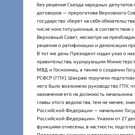
без решения Съезда народных депутатов
договоров — прерогатива Верховного Сове
государство «берет на себя обязательств
числе конституционные, в соответствие 
Верховный Совет, несмотря на преобладан
решения о ратификации и денонсации пр
В тот же день Президент издал указ о н
правительства, курирующим Министерств
МВД и Госкомнац, а также о создании Го
РСФСР (ГПУ). Шахраю поручено подготовит
него было возложено руководство ГПУ, чт
назначения его на должность начальника.
главы этого ведомства, тем не менее, зн
Российской Федерации — начальник Госу
Российской Федерации». Указом от 27 де
функциям отнесены, в частности, подгот
Президенту законам и реализации права 