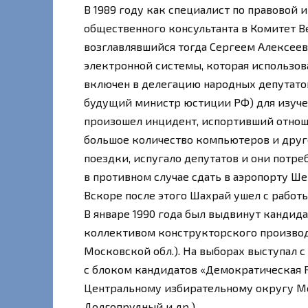
В 1989 году как специалист по правовой
общественного консультанта в Комитет Ве
возглавлявшийся тогда Сергеем Алексее
электронной системы, которая использова
включен в делегацию народных депутатов
будущий министр юстиции РФ) для изучен
произошел инцидент, испортивший отнош
большое количество компьютеров и друг
поездки, испугало депутатов и они потр
в противном случае сдать в аэропорту Ш
Вскоре после этого Шахрай ушел с работы
В январе 1990 года был выдвинут канди
коллективом конструкторского производ
Московской обл.). На выборах выступал с
с блоком кандидатов «Демократическая Ро
Центральному избирательному округу Мо
Долгопрудный и др.).