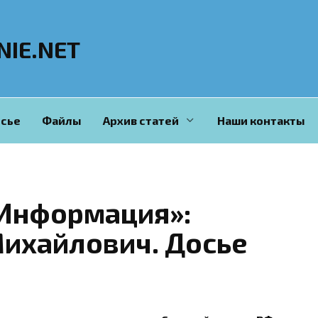
NIE.NET
сье
Файлы
Архив статей
Наши контакты
Информация»:
Михайлович. Досье