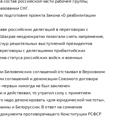
 состав российской части рабочей группы,
азовании СНГ.
по подготовке проекта Закона «О реабилитации
оставе российских делегаций в переговорах с
 Шахрая неоднократно помогали снять напряжение,
есчур решительных выступлений президентов
 переговоры с делегациями прибалтийских
ема статуса российских войск и военных
ами Беловежских соглашений отстаивал в Верховном
и соглашений и денонсации Союзного договора
во-первых никогда не был заключен
и и действовал, то утратил силу с принятием
его надо денонсировать «для юридической чистоты»,
аины и Белоруссии. В ответ на сомнения
 документа противоречащего Конституции РСФСР