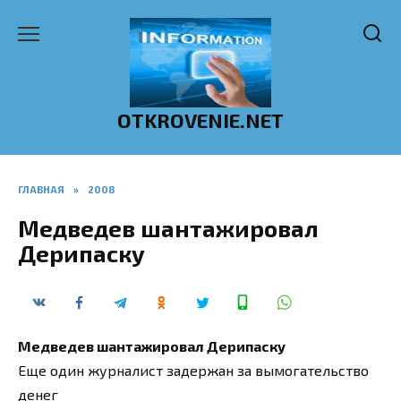
Перейти
к
содержанию
OTKROVENIE.NET
ГЛАВНАЯ
»
2008
Медведев шантажировал
Дерипаску
Медведев шантажировал Дерипаску
Еще один журналист задержан за вымогательство
денег