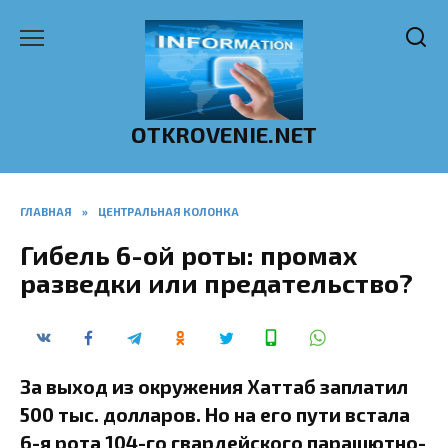
Перейти
к
содержанию
OTKROVENIE.NET
ГЛАВНАЯ
»
ЦЕНТРАЛЬНАЯ КОЛОНКА
Гибель 6-ой роты: промах
разведки или предательство?
За выход из окружения Хаттаб заплатил
500 тыс. долларов. Но на его пути встала
6-я рота 104-го гвардейского парашютно-