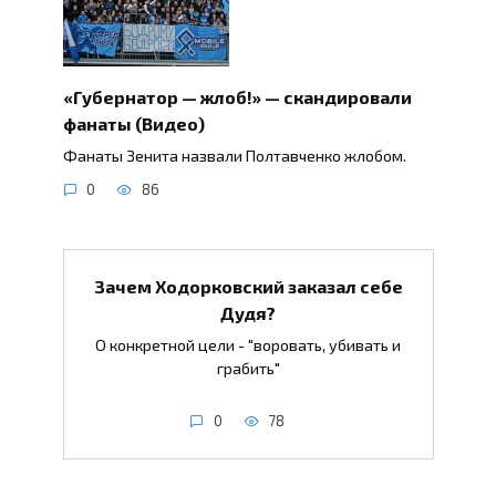
«Губернатор — жлоб!» — скандировали
фанаты (Видео)
Фанаты Зенита назвали Полтавченко жлобом.
0
86
Зачем Ходорковский заказал себе
Дудя?
О конкретной цели - "воровать, убивать и
грабить"
0
78