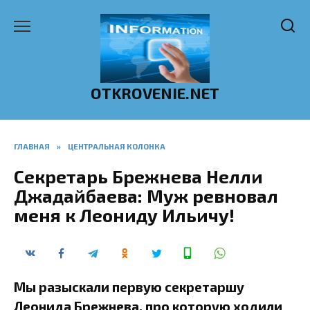
Перейти
к
содержанию
OTKROVENIE.NET
ГЛАВНАЯ
»
ЦЕНТРАЛЬНАЯ КОЛОНКА
Секретарь Брежнева Нелли
Джадайбаева: Муж ревновал
меня к Леониду Ильичу!
Мы разыскали первую секретаршу
Леонида Брежнева, про которую ходили