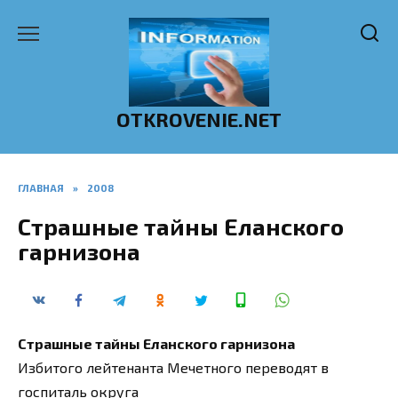
Перейти
к
содержанию
OTKROVENIE.NET
ГЛАВНАЯ
»
2008
Страшные тайны Еланского
гарнизона
Страшные тайны Еланского гарнизона
Избитого лейтенанта Мечетного переводят в
госпиталь округа