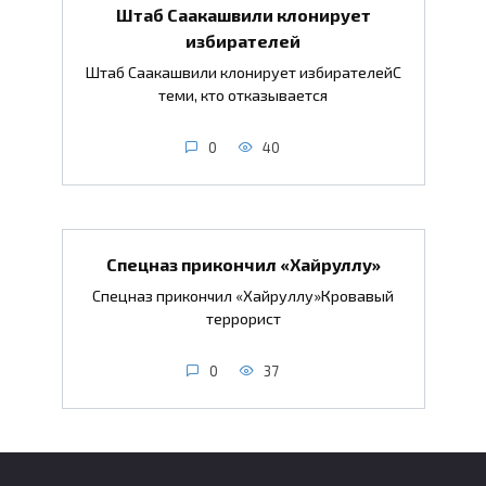
Штаб Саакашвили клонирует
избирателей
Штаб Саакашвили клонирует избирателейС
теми, кто отказывается
0
40
Спецназ прикончил «Хайруллу»
Спецназ прикончил «Хайруллу»Кровавый
террорист
0
37