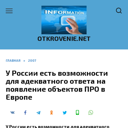
Перейти
к
содержанию
OTKROVENIE.NET
ГЛАВНАЯ
»
2007
У России есть возможности
для адекватного ответа на
появление объектов ПРО в
Европе
У России есть возможности для адекватного