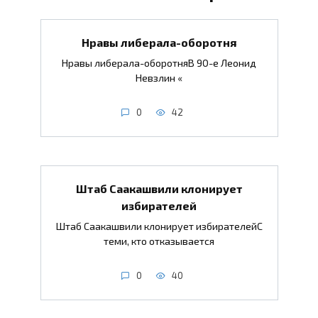
Нравы либерала-оборотня
Нравы либерала-оборотняВ 90-е Леонид
Невзлин «
0
42
Штаб Саакашвили клонирует
избирателей
Штаб Саакашвили клонирует избирателейС
теми, кто отказывается
0
40