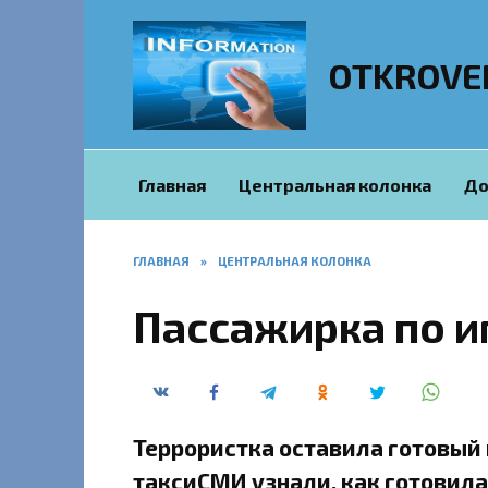
Перейти
к
содержанию
OTKROVE
Главная
Центральная колонка
До
ГЛАВНАЯ
»
ЦЕНТРАЛЬНАЯ КОЛОНКА
Пассажирка по и
Террористка оставила готовый 
таксиСМИ узнали, как готовила