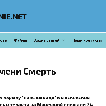
NIE.NET
сье
Файлы
Архив статей
Наши контакты
мени Смерть
к взрыву "пояс шахида" в московском
сь к теракту на Манежной площади 24-