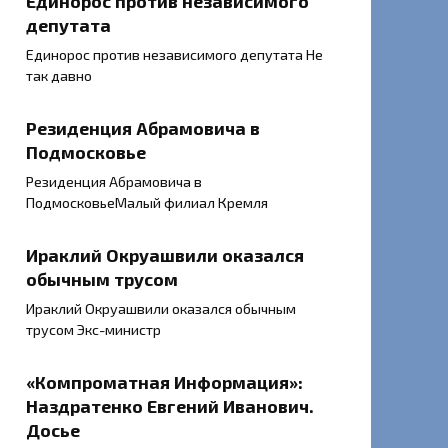
Единорос против независимого
депутата
Единорос против независимого депутата Не
так давно
Резиденция Абрамовича в
Подмосковье
Резиденция Абрамовича в
ПодмосковьеМалый филиал Кремля
Ираклий Окруашвили оказался
обычным трусом
Ираклий Окруашвили оказался обычным
трусом Экс-министр
«Компроматная Информация»:
Наздратенко Евгений Иванович.
Досье