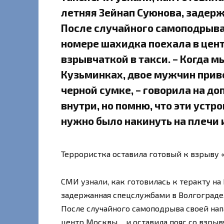
летняя Зейнап Суюнова, задер
После случайного самоподрыва
номере шахидка поехала в центр
взрывчаткой в такси. – Когда м
Кузьминках, двое мужчин приве
черной сумке, – говорила на доп
внутри, но помню, что эти устр
нужно было накинуть на плечи 
Террористка оставила готовый к взрыву 
СМИ узнали, как готовилась к теракту н
задержанная спецслужбами в Волгограде
После случайного самоподрыва своей нап
центр Москвы… и оставила пояс со взрывч