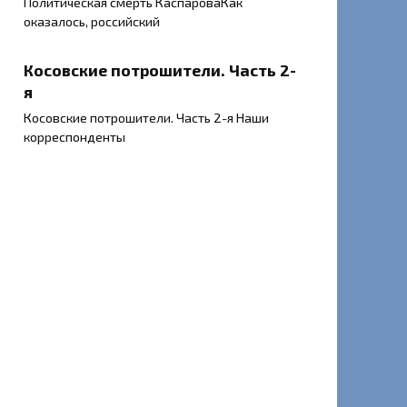
Политическая смерть КаспароваКак
оказалось, российский
Косовские потрошители. Часть 2-
я
Косовские потрошители. Часть 2-я Наши
корреспонденты