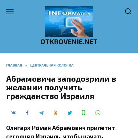
Перейти
к
содержанию
OTKROVENIE.NET
ГЛАВНАЯ
»
ЦЕНТРАЛЬНАЯ КОЛОНКА
Абрамовича заподозрили в
желании получить
гражданство Израиля
Олигарх Роман Абрамович прилетит
сегодня в Израиль, чтобы начать