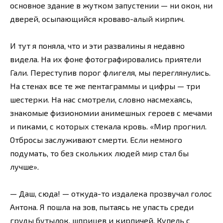
основное здание в жутком запустении — ни окон, ни
дверей, осыпающийся кроваво-алый кирпич.
И тут я поняла, что и эти развалины я недавно
видела. На их фоне фотографировались приятели
Гали. Переступив порог флигеля, мы переглянулись.
На стенах все те же пентаграммы и цифры — три
шестерки. На нас смотрели, словно насмехаясь,
знакомые физиономии анимешных героев с мечами
и пиками, с которых стекала кровь. «Мир прогнил.
Отбросы заслуживают смерти. Если немного
подумать, то без скольких людей мир стал бы
лучше».
— Даш, сюда! — откуда-то издалека прозвучал голос
Антона. Я пошла на зов, пытаясь не упасть среди
груды бутылок, шприцев и кирпичей. Купель с