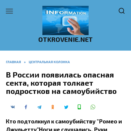
Перейти
к
содержанию
OTKROVENIE.NET
ГЛАВНАЯ
»
ЦЕНТРАЛЬНАЯ КОЛОНКА
В России появилась опасная
секта, которая толкает
подростков на самоубийство
Кто подтолкнул к самоубийству "Ромео и
Джульетту"Ноги не слушались. Руки