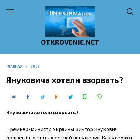
Перейти
к
содержанию
OTKROVENIE.NET
ГЛАВНАЯ
»
2007
Януковича хотели взорвать?
Януковича хотели взорвать?
Премьер-министр Украины Виктор Янукович
должен был стать жертвой покушения. Как уверяют