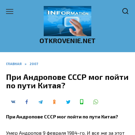
Перейти
к
содержанию
OTKROVENIE.NET
ГЛАВНАЯ
»
2007
При Андропове СССР мог пойти
по пути Китая?
При Андропове СССР мог пойти по пути Китая?
Умер Андропов 9 февраля 1984-го. И все же за этот