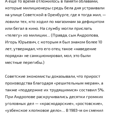
А еще то время отложилось в памяти облавами,
которые милиционеры средь бела дня устраивали
на улице Советской в Оренбурге, где я тогда жил, —
ловили тех, кто ходил по магазинам за дефицитом
или бегал в кино. На службу могли прислать
«телегу» из милиции… (Правда, сын Андропова,
Игорь Юрьевич, с которым я был знаком более 10
лет, утверждал, что его отец такое «наведение
порядка» не санкционировал, мол, это были
местные перегибы.)
Советские экономисты доказывали, что прирост
производства благодаря «решительным мерам», а
также «поддержке их трудящимися» составил 5%.
При Андропове раскручивались десятки громких
уголовных дел — «краснодарские», «ростовские»,
«узбекское хлопковое дело»… В 1983-м он сменил